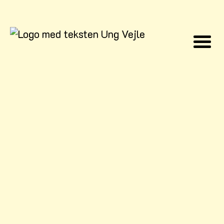
Firehøjeskolen
Mette Mostrup Nymand
E-mail:
Memny@vejle.dk
Pia Maria Andersen
E-mail:
piax2807@vejle.dk
Øster Starup skole
Teddy Madsen
E-mail:
tedma@vejle.dk