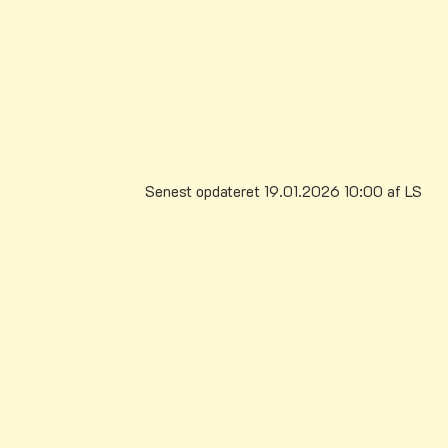
SSP-medarbejder
Simon C. Knudsen
E-mail:
sickn@vejle.dk
Senest opdateret 19.01.2026 10:00 af LS