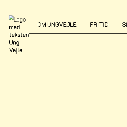
OM UNGVEJLE
FRITID
S
Vi 
Tri
Ung
for