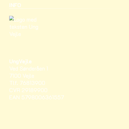
INFO
UngVejle
Ved Sønderåen 1
7100 Vejle
Tlf. 76813900
CVR 29189900
EAN 5798006361557