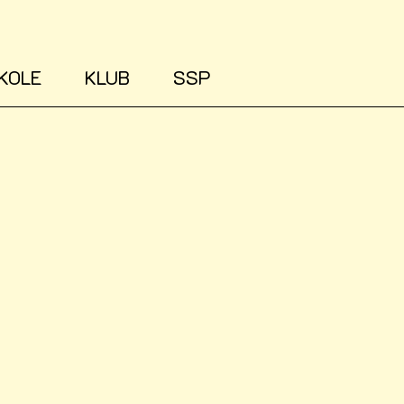
KOLE
KLUB
SSP
søger jævnligt nye og engagerede undervisere til
ves du i arbejdet med unge, og brænder du for at s
Vejle søger jævnligt nye, dygtige timelønnede med
me fremtiden for vores unge i UngVejle.