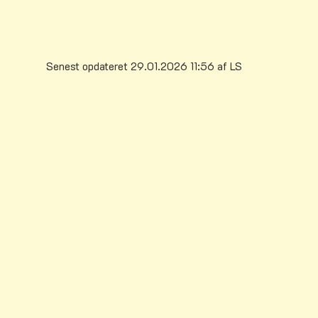
n ansøgning, nogle linjer på e-mail
Senest opdateret 29.01.2026 11:56 af LS