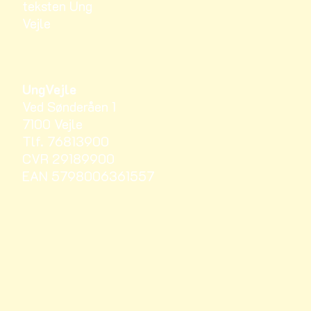
UngVejle
Ved Sønderåen 1
7100 Vejle
Tlf. 76813900
CVR 29189900
EAN 5798006361557