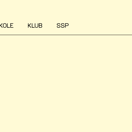
KOLE
KLUB
SSP
Vi er et kommunalt til
til 18 år.
Tilbuddene tager afsæt
en væsentlig rolle i d
trivsel.
Vi lægger vægt på g