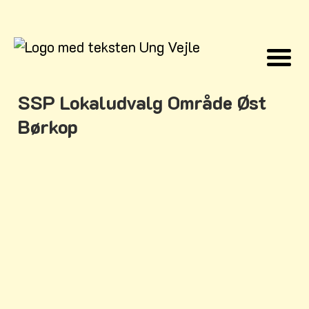
SSP Lokaludvalg Område Øst
Børkop
Gårslev Skole
Børne- og Ungehuset, Gårslev
Formand for lokaludvalget/ pædagog
Kim Larsen
Tlf.
75 86 88 08
E-mail:
kilar@vejle.dk
Englystskolen