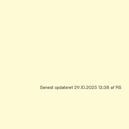
Lokaludvalgsmedlem og koordinator
Peter Buch
SSP –teammedarbejder
Tlf.
20 40 45 91
E-mail:
petbu@vejle.dk
Senest opdateret 29.10.2025 13:38 af RS