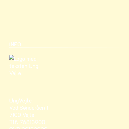
INFO
UngVejle
Ved Sønderåen 1
7100 Vejle
Tlf. 76813900