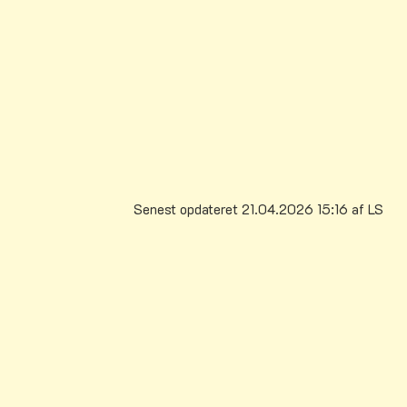
22 75 74 84 eller mail:
nijoh@vejle.dk
Ansøgningsskema Klar Parat
Senest opdateret 21.04.2026 15:16 af LS