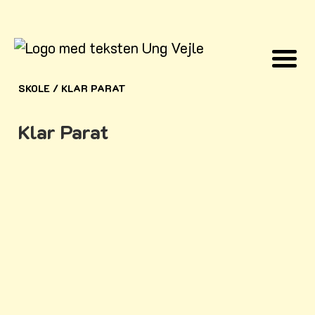
SKOLE
/
KLAR PARAT
Klar Parat
Intensive læringsforløb
i skoleåret 2025/26
Gratis for folkeskolerne
Målgruppe: 7.-9. klasse.
Personlig, social og faglig