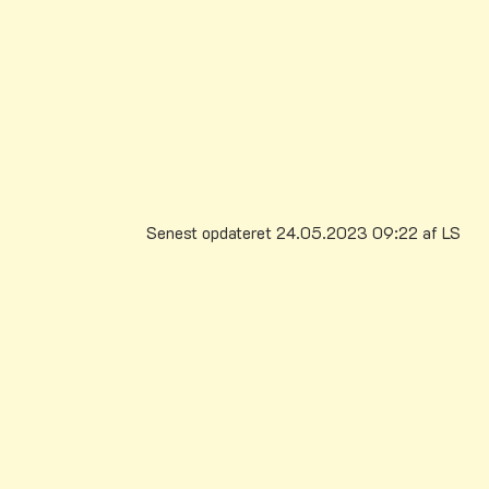
behandling af dine personoplysninger. Du
kan enten henvende dig til Vejle Kommunes
databeskyttelsesrådgiver eller finde
mere information og kontaktoplysninger på
Datatilsynets hjemmeside,
www.datatilsynet.dk
Senest opdateret 24.05.2023 09:22 af LS