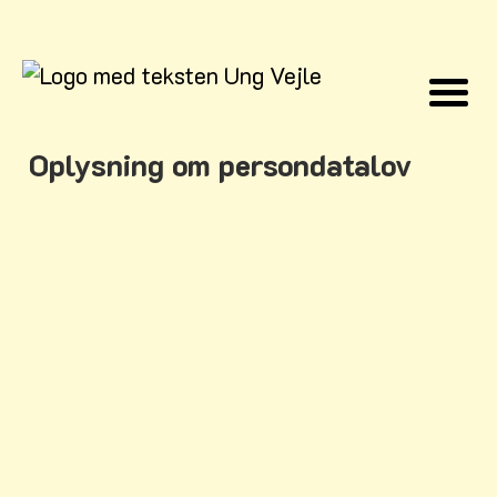
Oplysning om persondatalov
Meddelelse om indsamling
529,16 KB
af personoplysninger
UNGVEJLE
Til: Unge der er tilmeldt aktiviteter på
Vejle Ungdomsskole
Vejle Kommune behandler
personoplysninger om dig