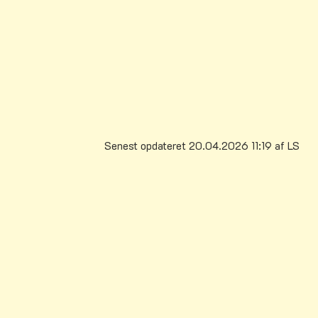
Hvis I har spørgsmål, kan Sahra også
kontaktes.
Vi håber, at vi ses til Spotlife 2026 fredag
d. 8. maj kl. 9.30 - 13.00.
Senest opdateret 20.04.2026 11:19 af LS