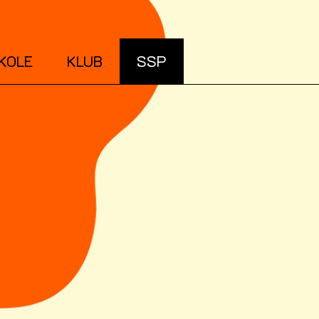
KOLE
KLUB
SSP