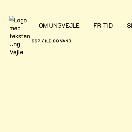
OM UNGVEJLE
FRITID
S
SSP
/
ILD OG VAND