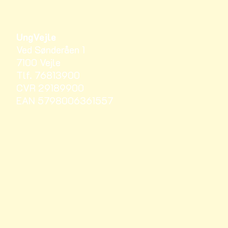
UngVejle
Ved Sønderåen 1
7100 Vejle
Tlf. 76813900
CVR 29189900
EAN 5798006361557